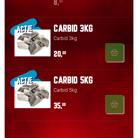
8,
50
CARBID 3KG
ACTIE
Carbid 3kg
20,
00
CARBID 5KG
ACTIE
Carbid 5kg
35,
00