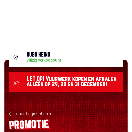
HUBO HEINO
Wijzig verkooppunt
LET OP! Vuurwerk kopen en afhalen
alléén op 29, 30 en 31 december!
naar beginscherm
PROMOTIE