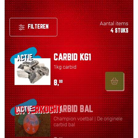
Aantal items
FILTEREN
4 STUKS
CARBID KG1
ACTIE
1kg carbid
8,
00
CARBID BAL
ACTIE
Champion voetbal | De originele
carbid bal