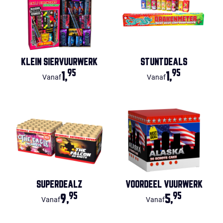
KLEIN SIERVUURWERK
STUNTDEALS
95
95
1,
1,
Vanaf
Vanaf
SUPERDEALZ
VOORDEEL VUURWERK
95
95
9,
5,
Vanaf
Vanaf