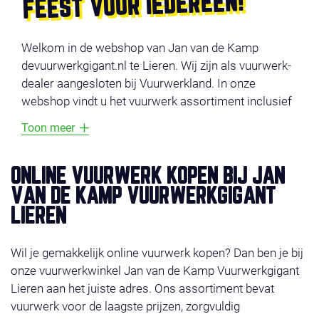
FEEST VOOR IEDEREEN!
Welkom in de webshop van Jan van de Kamp
devuurwerkgigant.nl te Lieren. Wij zijn als vuurwerk-
dealer aangesloten bij Vuurwerkland. In onze
webshop vindt u het vuurwerk assortiment inclusief
productvideo’s. De producten zijn onderverdeeld in
Toon meer
verschillende categorieën, zoals
voordeel vuurwerk
,
compounds
,
cakes
,
fonteinen
en
veiligheid
. Vermijd
lange wachtrijen en bestel uw vuurwerk online. En
ONLINE VUURWERK KOPEN BIJ JAN
profiteer van super-acties en gratis vuurwerk. Het
VAN DE KAMP VUURWERKGIGANT
vuurwerk ligt klaar op de door u gekozen afhaaldag
LIEREN
29, 30 of 31 december 2025. Wilt u liever bestellen in
de winkel, check dan even onze
contact
. Wij wensen
Wil je gemakkelijk online vuurwerk kopen? Dan ben je bij
u veel shop plezier!
onze vuurwerkwinkel Jan van de Kamp Vuurwerkgigant
Lieren aan het juiste adres. Ons assortiment bevat
vuurwerk voor de laagste prijzen, zorgvuldig