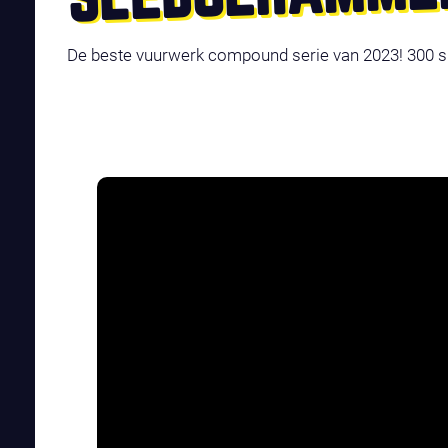
De beste vuurwerk compound serie van 2023! 300 sho