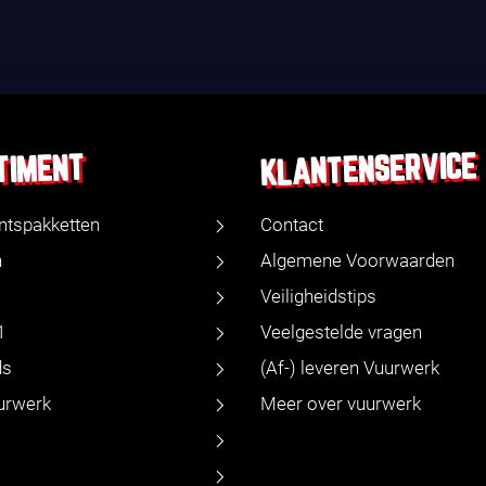
KLANTENSERVICE
TIMENT
ntspakketten
Contact
n
Algemene Voorwaarden
Veiligheidstips
1
Veelgestelde vragen
ds
(Af-) leveren Vuurwerk
urwerk
Meer over vuurwerk