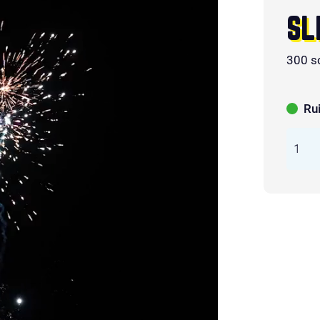
SL
300 s
Ru