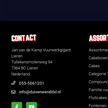
ASSOR
CONTACT
Jan van de Kamp Vuurwerkgigant
Assortime
Lieren
Cakeboxe
Tullekensmolenweg 94
Cakes
7364 BC Lieren
Categorie 
Nederland
Compoun
055-5061201
Familie vu
info@duivenwereldxl.nl
Fluitcakes
Fonteinen