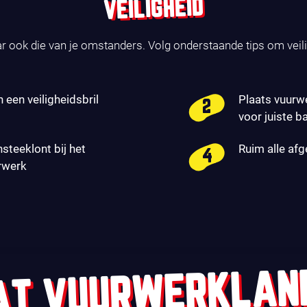
VEILIGHEID
ar ook die van je omstanders. Volg onderstaande tips om veil
n een veiligheidsbril
Plaats vuurw
voor juiste b
nsteeklont bij het
Ruim alle af
rwerk
AT VUURWERKLAN