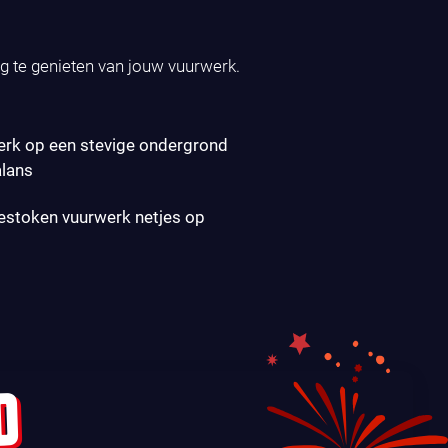
ig te genieten van jouw vuurwerk.
erk op een stevige ondergrond
alans
gestoken vuurwerk netjes op
D