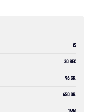
15
30 SEC
96 GR.
650 GR.
1696