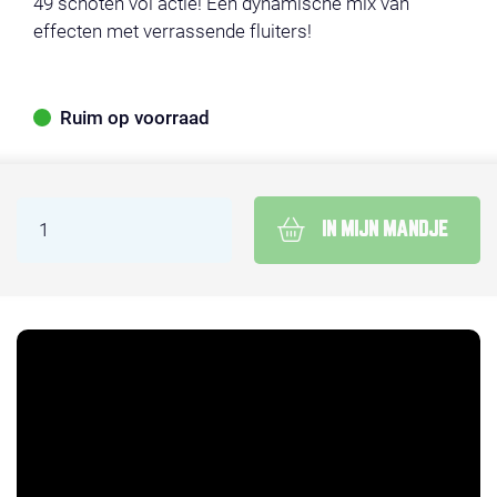
49 schoten vol actie! Een dynamische mix van
effecten met verrassende fluiters!
Ruim op voorraad
IN MIJN MANDJE