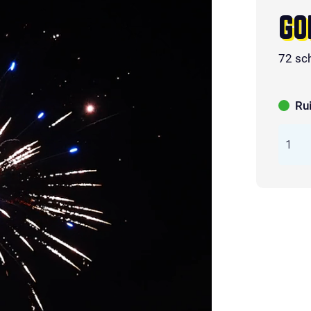
GO
72 sc
Ru