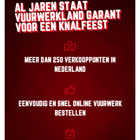
AL JAREN STAAT
GARANT
VUURWERKLAND
VOOR EEN KNALFEEST
MEER DAN
250 VERKOOPPUNTEN
IN
NEDERLAND
EENVOUDIG
EN
SNEL
ONLINE VUURWERK
BESTELLEN