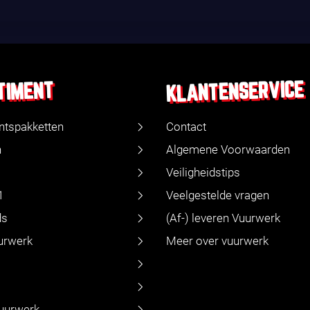
KLANTENSERVICE
TIMENT
ntspakketten
Contact
n
Algemene Voorwaarden
Veiligheidstips
1
Veelgestelde vragen
ds
(Af-) leveren Vuurwerk
urwerk
Meer over vuurwerk
vuurwerk