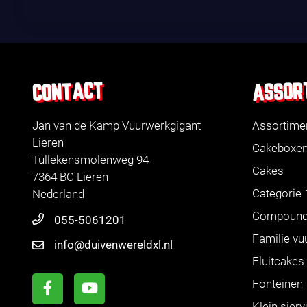
ASSOR
CONTACT
Jan van de Kamp Vuurwerkgigant
Assortime
Lieren
Cakeboxe
Tullekensmolenweg 94
Cakes
7364 BC Lieren
Categorie 
Nederland
Compoun
055-5061201
Familie vu
info@duivenwereldxl.nl
Fluitcakes
Fonteinen
Klein sier