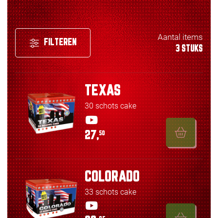
Aantal items
FILTEREN
3 STUKS
TEXAS
30 schots cake
27,
50
COLORADO
33 schots cake