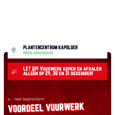
PLANTENCENTRUM KAPOLDER
Wijzig verkooppunt
LET OP! Vuurwerk kopen en afhalen
alléén op 29, 30 en 31 december!
naar beginscherm
VOORDEEL VUURWERK