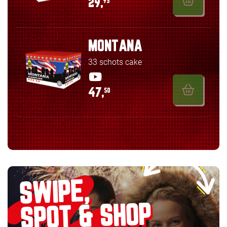
29,
95
MONTANA
33 schots cake
47,
50
SWIPE,
SPOT & SHOP