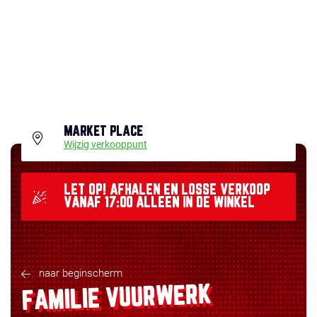
MARKET PLACE
Wijzig verkooppunt
LET OP! AFHALEN EN LOSSE VERKOOP
VANAF 17:00 ALLEEN IN DE WINKEL
naar beginscherm
FAMILIE VUURWERK