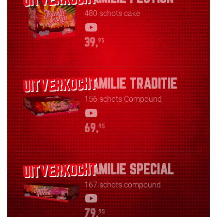
480 schots cake
39,
95
FAMILIE TRADITIE
156 schots Compound
69,
95
FAMILIE SPECIAL
167 schots compound
79,
95