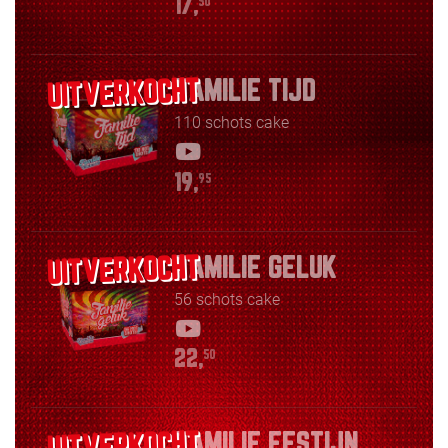
17,
50
FAMILIE TIJD
110 schots cake
19,
95
FAMILIE GELUK
56 schots cake
22,
50
FAMILIE FESTIJN