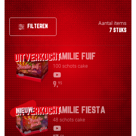
Aantal items
FILTEREN
7 STUKS
FAMILIE FUIF
100 schots cake
9,
95
FAMILIE FIESTA
NIEUW
48 schots cake