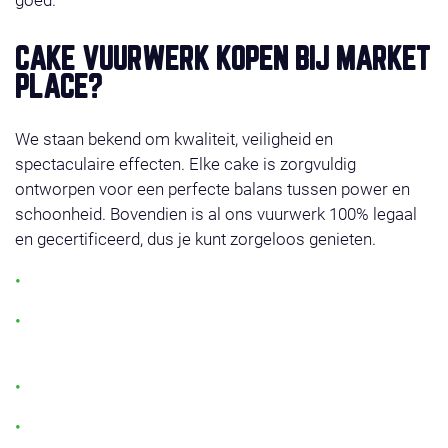
CAKE VUURWERK KOPEN BIJ MARKET
PLACE?
We staan bekend om kwaliteit, veiligheid en
spectaculaire effecten. Elke cake is zorgvuldig
ontworpen voor een perfecte balans tussen power en
schoonheid. Bovendien is al ons vuurwerk 100% legaal
en gecertificeerd, dus je kunt zorgeloos genieten.
Grote keuze aan vuurwerk cakes
Geschikt voor elk budget: van compact tot de
grootste vuurwerk cake
Veilig, betrouwbaar en eenvoudig af te steken
Meer dan 250 afhaalpunten in Nederland