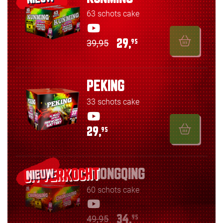
63 schots cake
39,95
29,
95
PEKING
33 schots cake
29,
95
CHONGQING
NIEUW
60 schots cake
49,95
34,
95