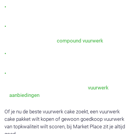
Multi-effect cakes: een combinatie van kleuren,
knallen en glitterende sterren.
Compound cakes: meerdere cakes aan elkaar
verbonden voor één lange show, tot wel 500 shots
vuurwerk! Bekijk ons
compound vuurwerk
.
Potten vuurwerk: compact, veilig en ideaal voor in
elke tuin of straatshow.
Vuurwerk cake pakketten: slim samengestelde sets
met meerdere cakes voor maximale afwisseling en
voordeel. Bekijk hiervoor ook onze
vuurwerk
aanbiedingen
.
Of je nu de beste vuurwerk cake zoekt, een vuurwerk
cake pakket wilt kopen of gewoon goedkoop vuurwerk
van topkwaliteit wilt scoren, bij Market Place zit je altijd
goed.