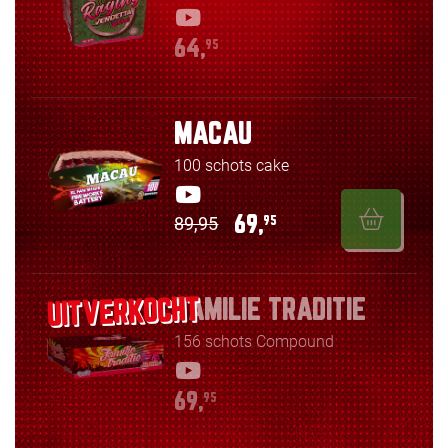
64,
95
MACAU
100 schots cake
89,95
69,
95
FAMILIE TRADITIE
156 schots Compound
69,
95