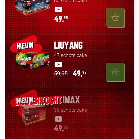
80 schots cake
49,
95
LIUYANG
NIEUW
47 schots cake
59,95
49,
95
CLIMAX
NIEUW
36 schots cake
49,
95