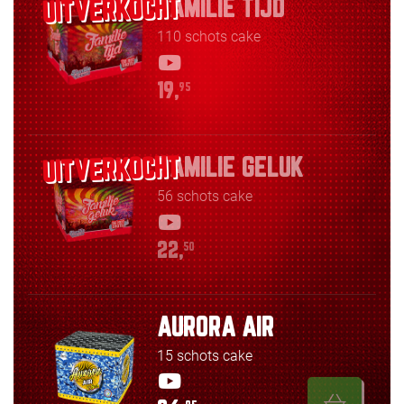
FAMILIE TIJD
110 schots cake
19,
95
FAMILIE GELUK
56 schots cake
22,
50
AURORA AIR
15 schots cake