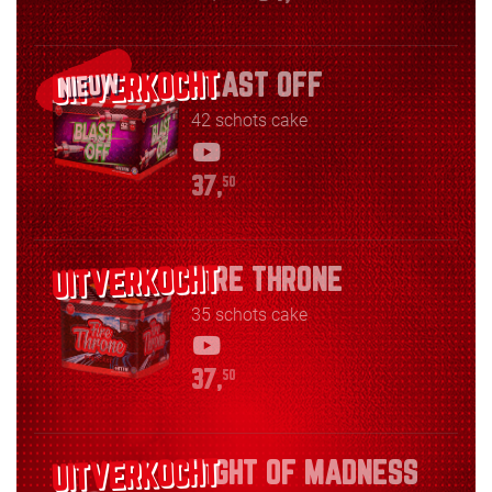
BLAST OFF
NIEUW
42 schots cake
37,
50
FIRE THRONE
35 schots cake
37,
50
NIGHT OF MADNESS