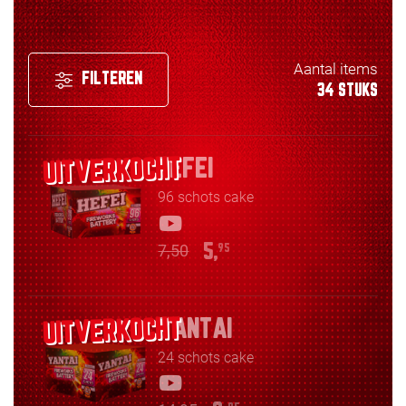
Aantal items
FILTEREN
34 STUKS
HEFEI
96 schots cake
7,50
5,
95
YANTAI
24 schots cake