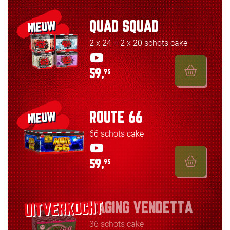
QUAD SQUAD
NIEUW
2 x 24 + 2 x 20 schots cake
59,
95
ROUTE 66
NIEUW
66 schots cake
59,
95
RAGING VENDETTA
36 schots cake