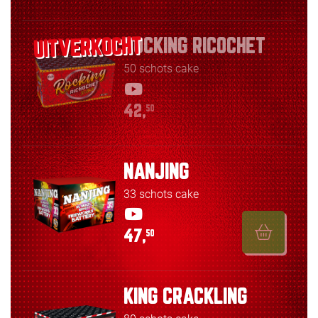
ROCKING RICOCHET
50 schots cake
42,
50
NANJING
33 schots cake
47,
50
KING CRACKLING