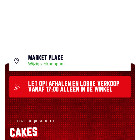
MARKET PLACE
Wijzig verkooppunt
LET OP! AFHALEN EN LOSSE VERKOOP
VANAF 17:00 ALLEEN IN DE WINKEL
naar beginscherm
CAKES