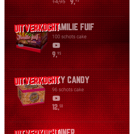
14,95
9,
95
FAMILIE FUIF
100 schots cake
9,
95
SKY CANDY
96 schots cake
12,
50
SINNER