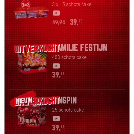
3 x 15 schots cake
59,95
39,
95
FAMILIE FESTIJN
480 schots cake
39,
95
KINGPIN
NIEUW
25 schots cake
39,
95