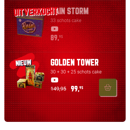
RAIN STORM
33 schots cake
89,
95
GOLDEN TOWER
NIEUW
30 + 30 + 25 schots cake
149,95
99,
95