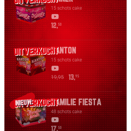
15 schots cake
12,
50
KANTON
15 schots cake
19,95
13,
95
FAMILIE FIESTA
NIEUW
48 schots cake
17,
50