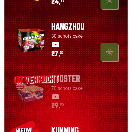
24,
95
HANGZHOU
30 schots cake
27,
50
BOOSTER
70 schots cake
29,
95
KUNMING
NIEUW