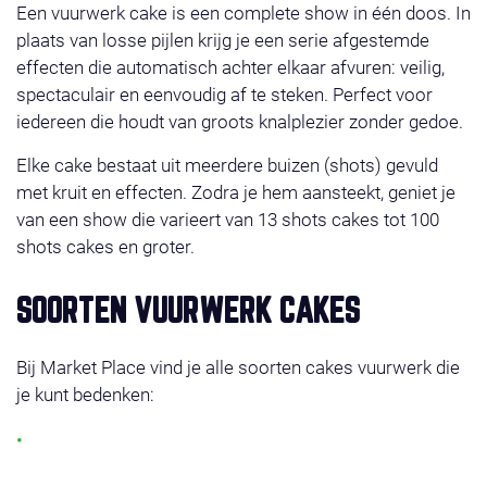
Een vuurwerk cake is een complete show in één doos. In
plaats van losse pijlen krijg je een serie afgestemde
effecten die automatisch achter elkaar afvuren: veilig,
spectaculair en eenvoudig af te steken. Perfect voor
iedereen die houdt van groots knalplezier zonder gedoe.
Elke cake bestaat uit meerdere buizen (shots) gevuld
met kruit en effecten. Zodra je hem aansteekt, geniet je
van een show die varieert van 13 shots cakes tot 100
shots cakes en groter.
SOORTEN VUURWERK CAKES
Bij Market Place vind je alle soorten cakes vuurwerk die
je kunt bedenken:
Single shots cakes: gericht vuurwerk dat telkens één
prachtige burst afvuurt.