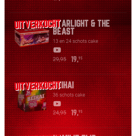
STARLIGHT & THE
BEAST
13 en 24 schots cake
29,95
19,
95
BEIHAI
36 schots cake
24,95
19,
95