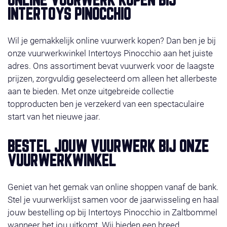
ONLINE VUURWERK KOPEN BIJ
profiteer van super-acties en gratis vuurwerk. Het
INTERTOYS PINOCCHIO
vuurwerk ligt klaar op de door u gekozen afhaaldag
29, 30 of 31 december 2025. Wilt u liever bestellen in
Wil je gemakkelijk online vuurwerk kopen? Dan ben je bij
de winkel, check dan even onze
contact
.Wij wensen
onze vuurwerkwinkel Intertoys Pinocchio aan het juiste
u veel shop plezier!
adres. Ons assortiment bevat vuurwerk voor de laagste
prijzen, zorgvuldig geselecteerd om alleen het allerbeste
aan te bieden. Met onze uitgebreide collectie
topproducten ben je verzekerd van een spectaculaire
start van het nieuwe jaar.
BESTEL JOUW VUURWERK BIJ ONZE
VUURWERKWINKEL
Geniet van het gemak van online shoppen vanaf de bank.
Stel je vuurwerklijst samen voor de jaarwisseling en haal
jouw bestelling op bij Intertoys Pinocchio in Zaltbommel
wanneer het jou uitkomt. Wij bieden een breed