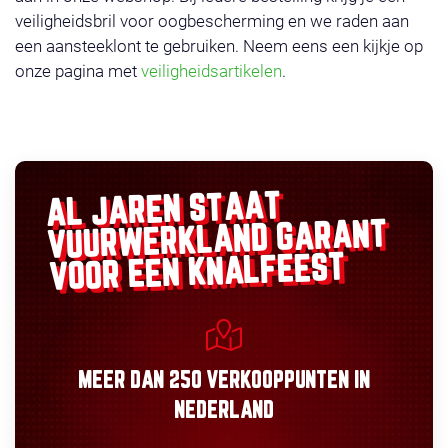
veiligheidsbril voor oogbescherming en we raden aan
een aansteeklont te gebruiken. Neem eens een kijkje op
onze pagina met
veiligheidsartikelen
.
AL JAREN STAAT
GARANT
VUURWERKLAND
VOOR EEN KNALFEEST
MEER DAN
250 VERKOOPPUNTEN
IN
NEDERLAND