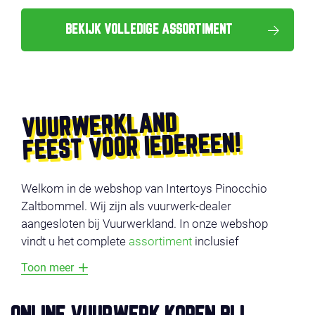
BEKIJK VOLLEDIGE ASSORTIMENT
VUURWERKLAND
FEEST VOOR IEDEREEN!
Welkom in de webshop van Intertoys Pinocchio
Zaltbommel. Wij zijn als vuurwerk-dealer
aangesloten bij Vuurwerkland. In onze webshop
vindt u het complete
assortiment
inclusief
productvideo’s. De producten zijn onderverdeeld in
Toon meer
verschillende categorieën, zoals
voordeel vuurwerk
,
compounds
,
cakes
,
fonteinen
en
veiligheid
. Vermijd
lange wachtrijen en bestel uw vuurwerk online en