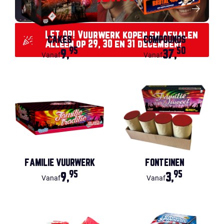
LET OP! Vuurwerk kopen en afhalen
CAKES
COMPOUNDS
alléén op 29, 30 en 31 december!
95
50
9,
37,
Vanaf
Vanaf
FAMILIE VUURWERK
FONTEINEN
95
95
9,
3,
Vanaf
Vanaf