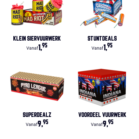
KLEIN SIERVUURWERK
STUNTDEALS
95
95
1,
1,
Vanaf
Vanaf
SUPERDEALZ
VOORDEEL VUURWERK
95
95
9,
9,
Vanaf
Vanaf