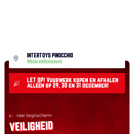
INTERTOYS PINOCCHIO
Wijzig verkooppunt
LET OP! Vuurwerk kopen en afhalen
alléén op 29, 30 en 31 december!
naar beginscherm
VEILIGHEID