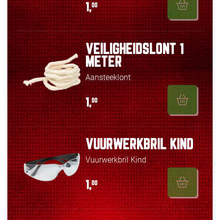
1,
00
VEILIGHEIDSLONT 1
METER
Aansteeklont
1,
00
VUURWERKBRIL KIND
Vuurwerkbril Kind
1,
00