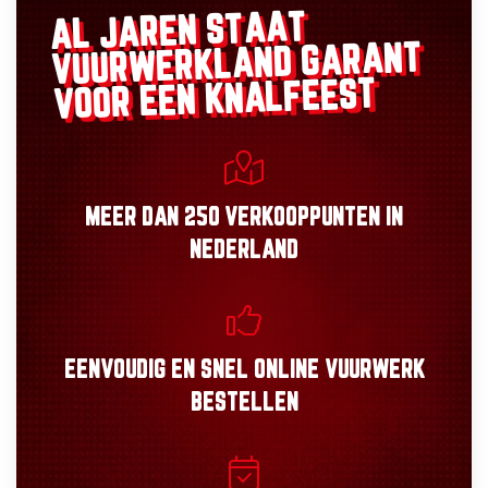
AL JAREN STAAT
GARANT
VUURWERKLAND
VOOR EEN KNALFEEST
MEER DAN
250 VERKOOPPUNTEN
IN
NEDERLAND
EENVOUDIG
EN
SNEL
ONLINE VUURWERK
BESTELLEN