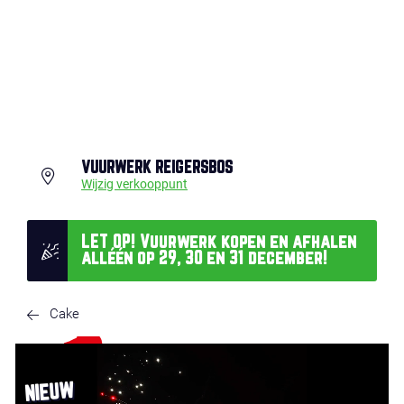
VUURWERK REIGERSBOS
Wijzig verkooppunt
LET OP! Vuurwerk kopen en afhalen
alléén op 29, 30 en 31 december!
Cake
NIEUW