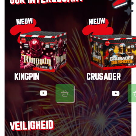
NIEUW
NIEUW
KINGPIN
CRUSADER
VEILIGHEID