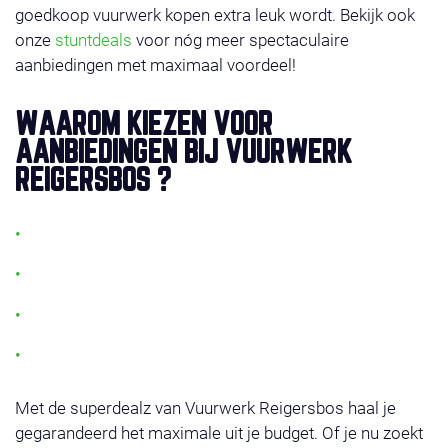
goedkoop vuurwerk kopen extra leuk wordt. Bekijk ook
onze
stuntdeals
voor nóg meer spectaculaire
aanbiedingen met maximaal voordeel!
WAAROM KIEZEN VOOR
AANBIEDINGEN BIJ VUURWERK
REIGERSBOS ?
Altijd de laagste prijs voor topkwaliteit vuurwerk
Meer dan 250 afhaalpunten door heel Nederland
100% veilig en gecertificeerd vuurwerk
Regelmatig nieuwe vuurwerk acties en combideals
Met de superdealz van Vuurwerk Reigersbos haal je
gegarandeerd het maximale uit je budget. Of je nu zoekt