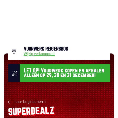
VUURWERK REIGERSBOS
Wijzig verkooppunt
LET OP! Vuurwerk kopen en afhalen
alléén op 29, 30 en 31 december!
naar beginscherm
SUPERDEALZ