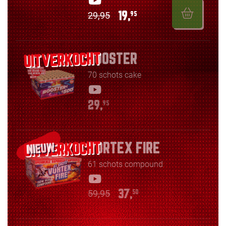
29,95
19,
95
BOOSTER
70 schots cake
29,
95
VORTEX FIRE
NIEUW
61 schots compound
59,95
37,
50