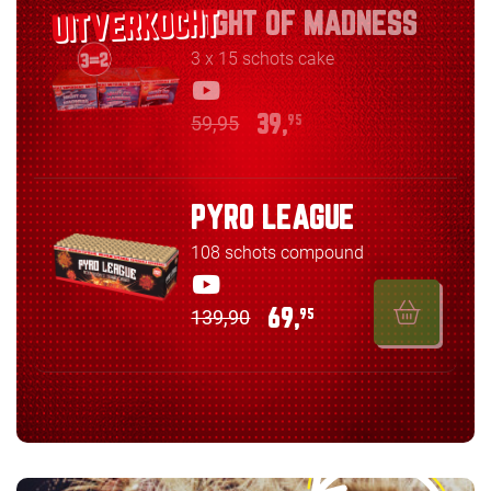
NIGHT OF MADNESS
3 x 15 schots cake
59,95
39,
95
PYRO LEAGUE
108 schots compound
139,90
69,
95