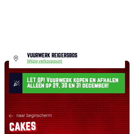
VUURWERK REIGERSBOS
Wijzig verkooppunt
LET OP! Vuurwerk kopen en afhalen
alléén op 29, 30 en 31 december!
naar beginscherm
CAKES