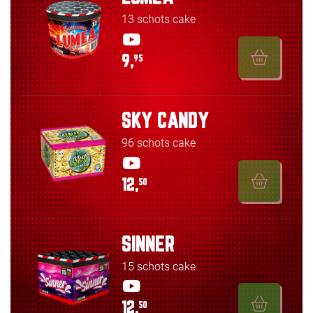
13 schots cake
9,
95
SKY CANDY
96 schots cake
12,
50
SINNER
15 schots cake
12,
50