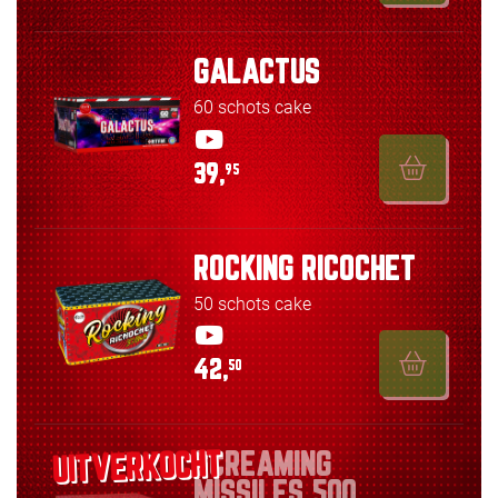
GALACTUS
60 schots cake
39,
95
ROCKING RICOCHET
50 schots cake
42,
50
SCREAMING
MISSILES 500