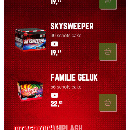
19,
95
SKYSWEEPER
30 schots cake
19,
95
FAMILIE GELUK
56 schots cake
22,
50
WHIPLASH