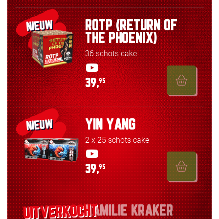
ROTP (RETURN OF
NIEUW
THE PHOENIX)
36 schots cake
39,
95
YIN YANG
NIEUW
2 x 25 schots cake
39,
95
FAMILIE KRAKER