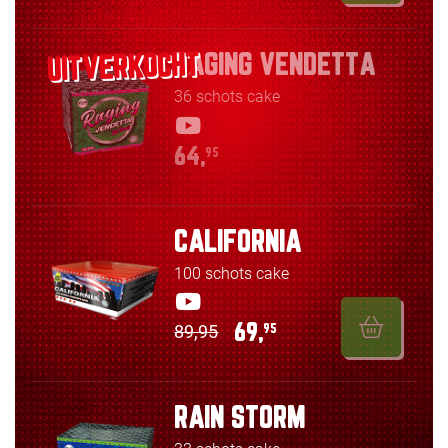
RAGING VENDETTA
36 schots cake
64,
95
CALIFORNIA
100 schots cake
89,95
69,
95
RAIN STORM