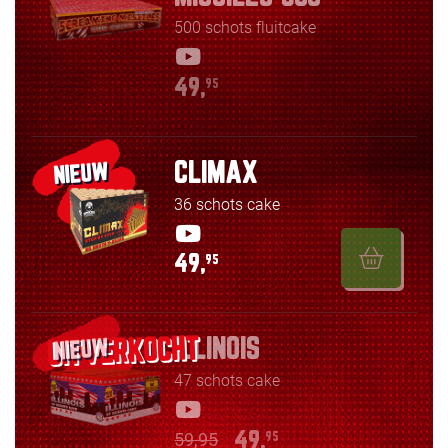
500 schots fluitcake
49,
95
CLIMAX
NIEUW
36 schots cake
49,
95
ILLINOIS
NIEUW
47 schots cake
59,95
49,
95