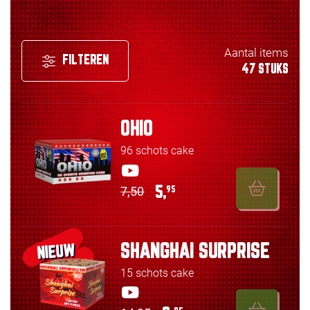
Aantal items
FILTEREN
47 STUKS
OHIO
96 schots cake
7,50
5,
95
SHANGHAI SURPRISE
NIEUW
15 schots cake