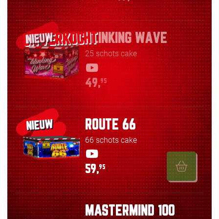
BLINKING WAVE
NIEUW
25 schots cake
49,
95
ROUTE 66
NIEUW
66 schots cake
59,
95
MASTERMIND 100