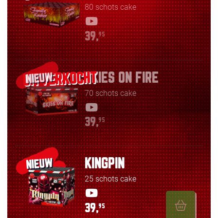
80 schots cake
39,
95
SKIES ON FIRE
NIEUW
70 schots cake
39,
95
KINGPIN
NIEUW
25 schots cake
39,
95