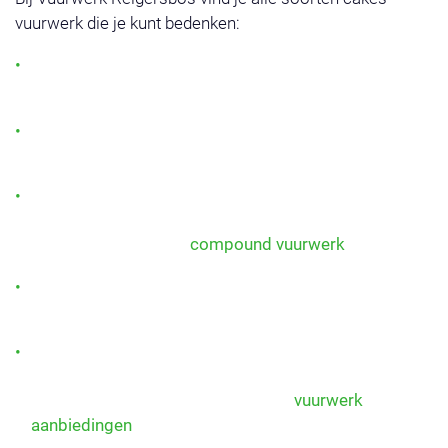
vuurwerk die je kunt bedenken:
Single shots cakes: gericht vuurwerk dat telkens één
prachtige burst afvuurt.
Multi-effect cakes: een combinatie van kleuren,
knallen en glitterende sterren.
Compound cakes: meerdere cakes aan elkaar
verbonden voor één lange show, tot wel 500 shots
vuurwerk! Bekijk ons
compound vuurwerk
.
Potten vuurwerk: compact, veilig en ideaal voor in
elke tuin of straatshow.
Vuurwerk cake pakketten: slim samengestelde sets
met meerdere cakes voor maximale afwisseling en
voordeel. Bekijk hiervoor ook onze
vuurwerk
aanbiedingen
.