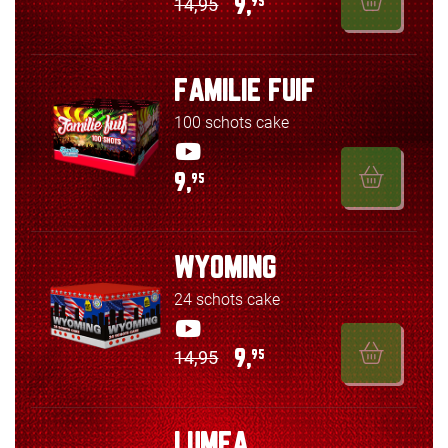
14,95
9,
95
FAMILIE FUIF
100 schots cake
9,
95
WYOMING
24 schots cake
14,95
9,
95
LUMEA