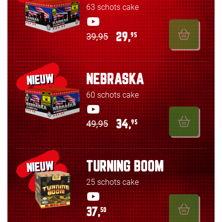
63 schots cake
39,95
29,
95
NEBRASKA
NIEUW
60 schots cake
49,95
34,
95
TURNING BOOM
NIEUW
25 schots cake
37,
50