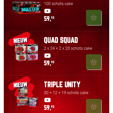
100 schots cake
59,
95
QUAD SQUAD
NIEUW
2 x 24 + 2 x 20 schots cake
59,
95
TRIPLE UNITY
NIEUW
30 + 12 + 19 schots cake
59,
95