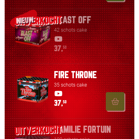
BLAST OFF
NIEUW
42 schots cake
37,
50
FIRE THRONE
35 schots cake
37,
50
FAMILIE FORTUIN