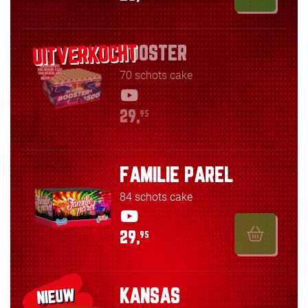
BOOSTER
70 schots cake
29,
95
FAMILIE PAREL
84 schots cake
29,
95
KANSAS
NIEUW