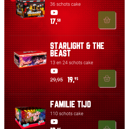
36 schots cake
17,
50
STARLIGHT & THE
BEAST
13 en 24 schots cake
29,95
19,
95
FAMILIE TIJD
110 schots cake