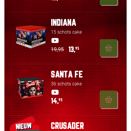
INDIANA
15 schots cake
19,95
13,
95
SANTA FE
36 schots cake
14,
95
CRUSADER
NIEUW