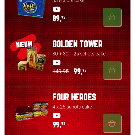
33 schots cake
89,
95
GOLDEN TOWER
NIEUW
30 + 30 + 25 schots cake
149,95
99,
95
FOUR HEROES
4 x 25 schots cake
99,
95