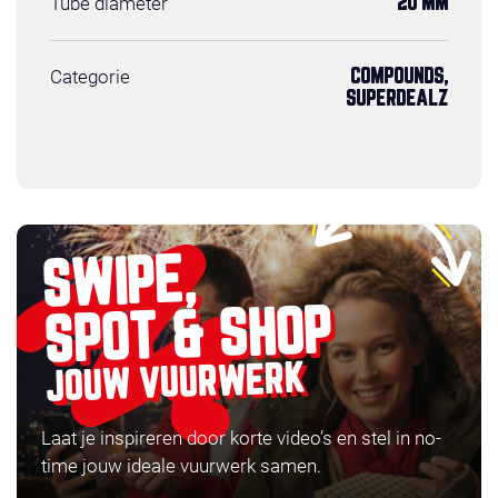
Tube diameter
20 MM
Categorie
COMPOUNDS,
SUPERDEALZ
SWIPE,
SPOT & SHOP
JOUW VUURWERK
Laat je inspireren door korte video’s en stel in no-
time jouw ideale vuurwerk samen.