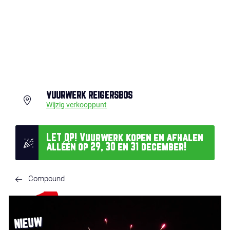
VUURWERK REIGERSBOS
Wijzig verkooppunt
LET OP! Vuurwerk kopen en afhalen
alléén op 29, 30 en 31 december!
Compound
NIEUW