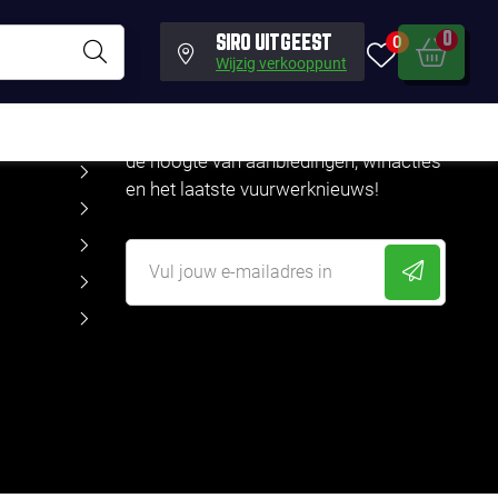
0
0
SIRO UITGEEST
Wijzig verkooppunt
NIEUWSBRIEF
Blijf als echte vuurwerkfanaat altijd op
de hoogte van aanbiedingen, winacties
en het laatste vuurwerknieuws!