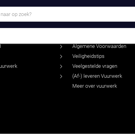
KLANTENSERVICE
TIMENT
ntspakketten
Contact
1
Algemene Voorwaarden
Veiligheidstips
vuurwerk
Veelgestelde vragen
(Af-) leveren Vuurwerk
Meer over vuurwerk