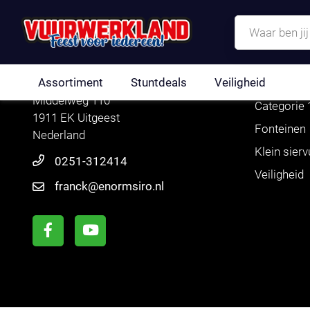
ASSOR
CONTACT
Assortiment
Stuntdeals
Veiligheid
Siro Uitgeest
Assortime
Middelweg 110
Categorie 
1911 EK Uitgeest
Fonteinen
Nederland
Klein sier
0251-312414
Veiligheid
franck@enormsiro.nl