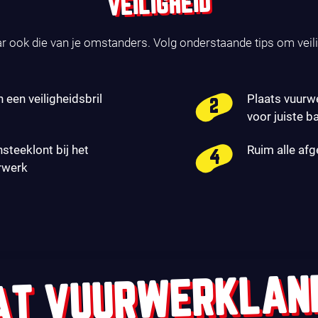
VEILIGHEID
ar ook die van je omstanders. Volg onderstaande tips om veil
n een veiligheidsbril
Plaats vuurw
voor juiste b
nsteeklont bij het
Ruim alle af
rwerk
AT VUURWERKLAN