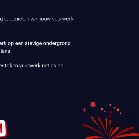
ig te genieten van jouw vuurwerk.
erk op een stevige ondergrond
alans
gestoken vuurwerk netjes op
D