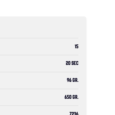
15
20 SEC
96 GR.
650 GR.
7236