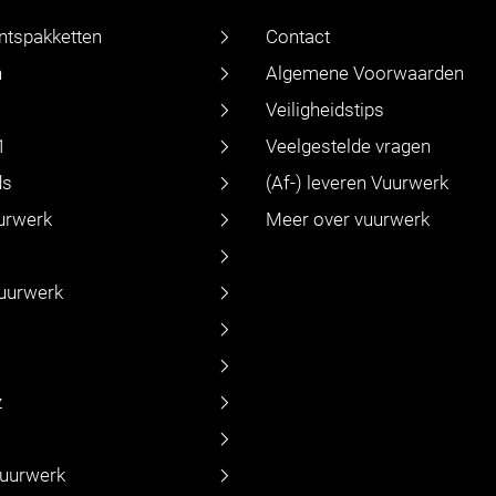
ntspakketten
Contact
n
Algemene Voorwaarden
Veiligheidstips
1
Veelgestelde vragen
ds
(Af-) leveren Vuurwerk
urwerk
Meer over vuurwerk
vuurwerk
z
vuurwerk