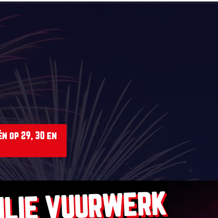
n op 29, 30 en
ILIE VUURWERK