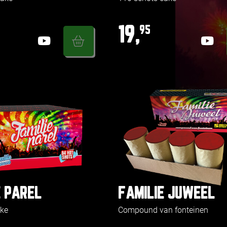
19,
95
E PAREL
FAMILIE JUWEEL
ake
Compound van fonteinen