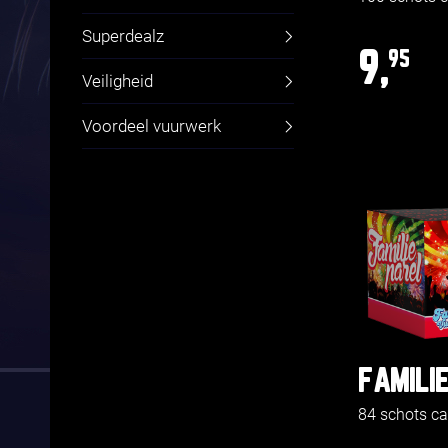
Superdealz
9,
95
Veiligheid
Voordeel vuurwerk
FAMILI
84 schots c