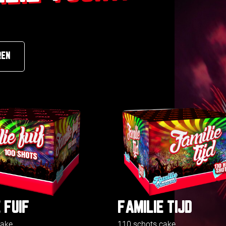
REN
 FUIF
FAMILIE TIJD
cake
110 schots cake