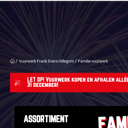
Vuurwerk Frank Evers Hillegom
Familie vuurwerk
LET OP! Vuurwerk kopen en afhalen alléé
31 december!
FAM
ASSORTIMENT