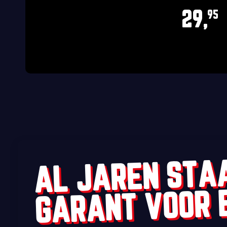
29,
95
AL JAREN STA
GARANT VOOR 