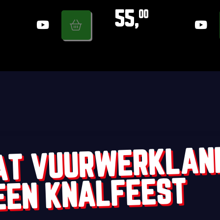
55,
00
AT VUURWERKLAN
EEN KNALFEEST