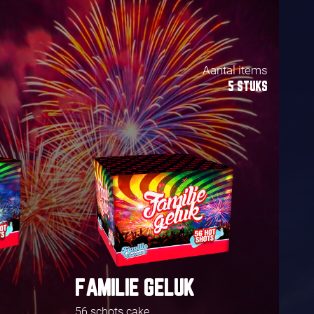
Aantal items
5 STUKS
FAMILIE GELUK
56 schots cake