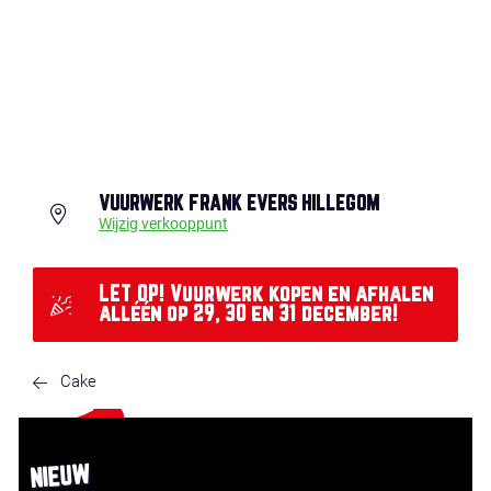
VUURWERK FRANK EVERS HILLEGOM
Wijzig verkooppunt
LET OP! Vuurwerk kopen en afhalen
alléén op 29, 30 en 31 december!
Cake
NIEUW