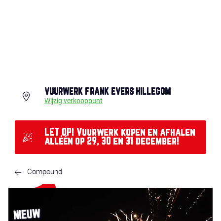
VUURWERK FRANK EVERS HILLEGOM
Wijzig verkooppunt
LET OP! Vuurwerk kopen en afhalen
alléén op 29, 30 en 31 december!
Compound
NIEUW