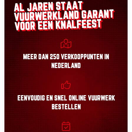
AL JAREN STAAT
GARANT
VUURWERKLAND
VOOR EEN KNALFEEST
MEER DAN
250 VERKOOPPUNTEN
IN
NEDERLAND
EENVOUDIG
EN
SNEL
ONLINE VUURWERK
BESTELLEN