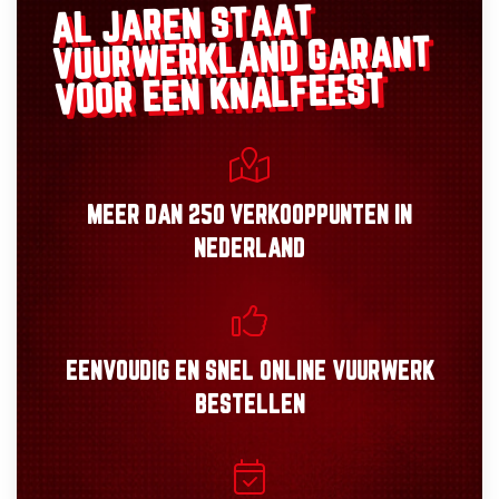
AL JAREN STAAT
GARANT
VUURWERKLAND
VOOR EEN KNALFEEST
MEER DAN
250 VERKOOPPUNTEN
IN
NEDERLAND
EENVOUDIG
EN
SNEL
ONLINE VUURWERK
BESTELLEN