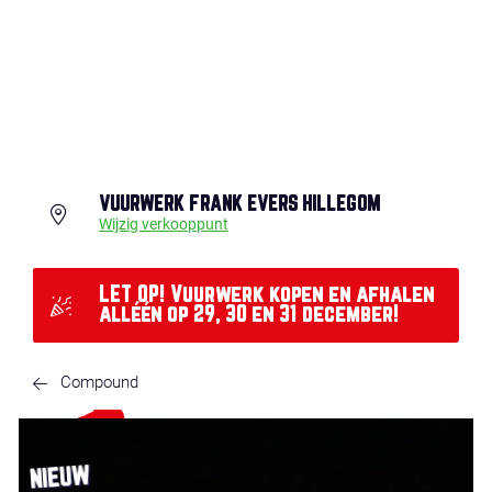
VUURWERK FRANK EVERS HILLEGOM
Wijzig verkooppunt
LET OP! Vuurwerk kopen en afhalen
alléén op 29, 30 en 31 december!
Compound
NIEUW