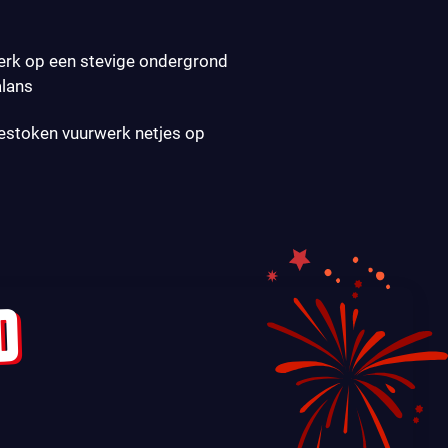
erk op een stevige ondergrond
alans
gestoken vuurwerk netjes op
D