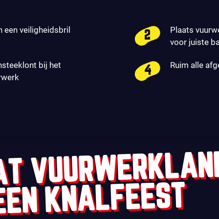
n een veiligheidsbril
Plaats vuurw
voor juiste b
nsteeklont bij het
Ruim alle af
rwerk
AT VUURWERKLAN
EEN KNALFEEST