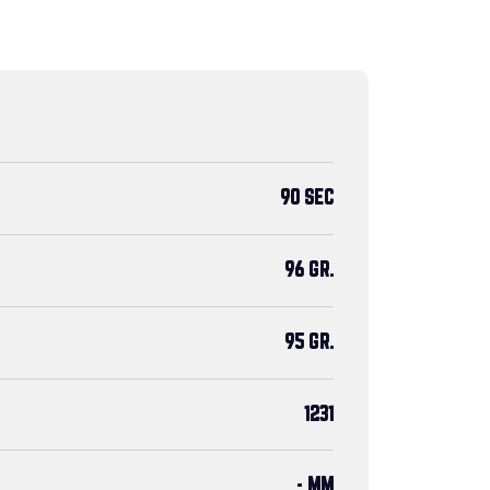
90 SEC
96 GR.
95 GR.
1231
- MM