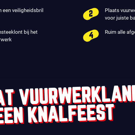
n een veiligheidsbril
Plaats vuurw
voor juiste b
nsteeklont bij het
Ruim alle af
rwerk
AT VUURWERKLAN
EEN KNALFEEST