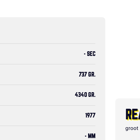
- SEC
737 GR.
4340 GR.
RE
1977
groot
- MM