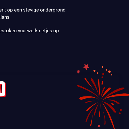
erk op een stevige ondergrond
alans
gestoken vuurwerk netjes op
D