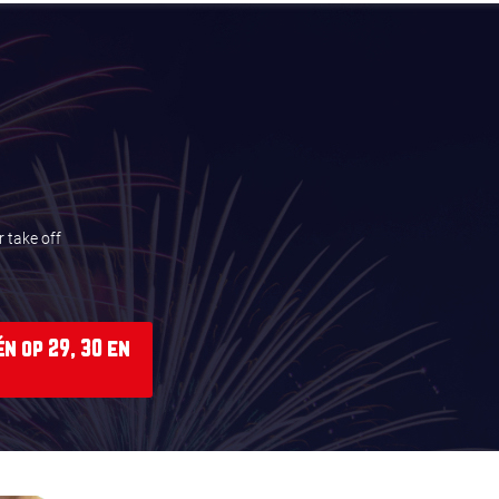
 take off
n op 29, 30 en