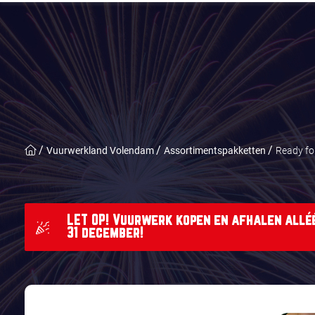
Vuurwerkland Volendam
Assortimentspakketten
Ready for
LET OP! Vuurwerk kopen en afhalen alléé
31 december!