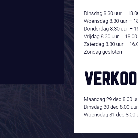
Dinsdag 8.30 uur – 18.0
Woensdag 8.30 uur – 18
Donderdag 8.30 uur – 1
Vrijdag 8.30 uur – 18.00
Zaterdag 8.30 uur – 16.
Zondag gesloten
VERKOO
Maandag 29 dec 8.00 uu
Dinsdag 30 dec 8.00 uur
Woensdag 31 dec 8.00 u