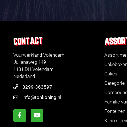
ASSOR
CONTACT
Vuurwerkland Volendam
Assortime
Julianaweg 149
Cakeboxe
1131 DH Volendam
Cakes
Nederland
Categorie 
0299-363597
Compoun
info@tonkoning.nl
Familie vu
Fonteinen
Klein sier