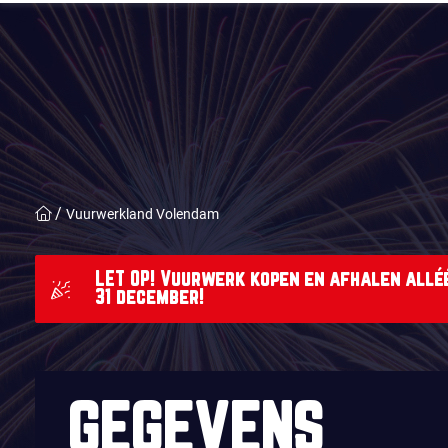
Vuurwerkland Volendam
LET OP! Vuurwerk kopen en afhalen alléé
31 december!
GEGEVENS