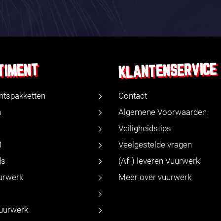
KLANTENSERVICE
TIMENT
ntspakketten
Contact
n
Algemene Voorwaarden
Veiligheidstips
1
Veelgestelde vragen
ds
(Af-) leveren Vuurwerk
urwerk
Meer over vuurwerk
vuurwerk