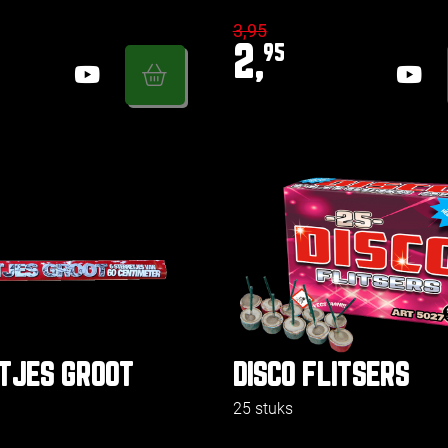
3,95
2,
95
TJES GROOT
DISCO FLITSERS
25 stuks