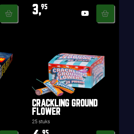
3,
95
CRACKLING GROUND
FLOWER
25 stuks
95