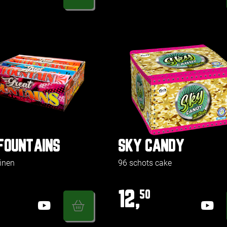
FOUNTAINS
SKY CANDY
einen
96 schots cake
12,
50