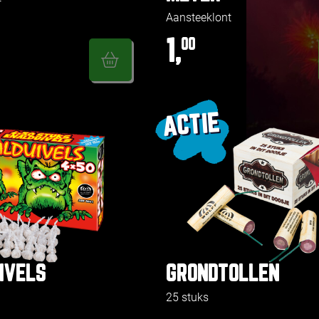
Aansteeklont
1,
00
ACTIE
IVELS
GRONDTOLLEN
25 stuks