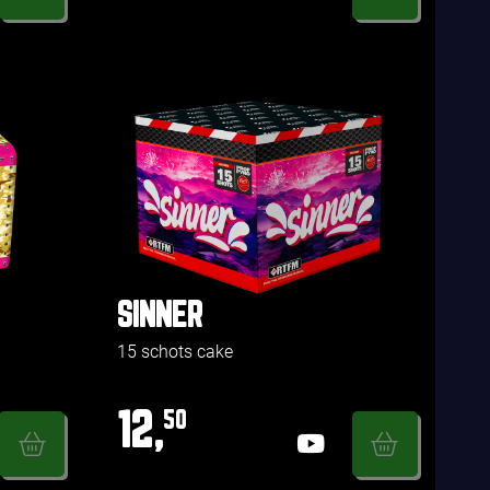
SINNER
15 schots cake
12,
50