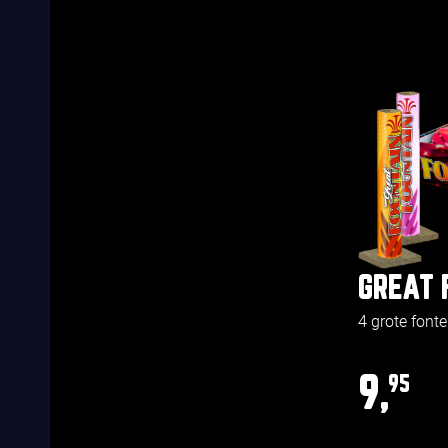
GREAT 
4 grote font
9,
95