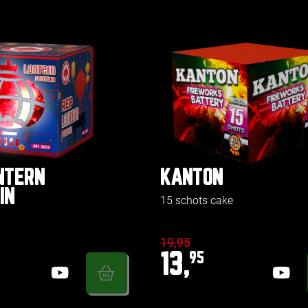
NTERN
KANTON
IN
15 schots cake
19,95
13,
95