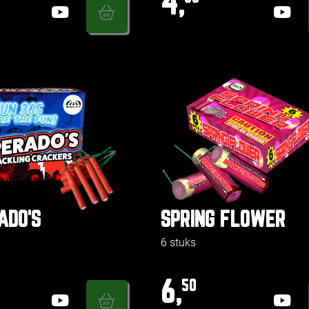
4,
ADO'S
SPRING FLOWER
6 stuks
6,
50