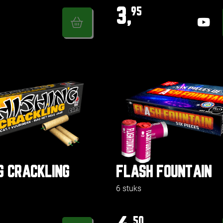
3,
95
G CRACKLING
FLASH FOUNTAIN
6 stuks
50