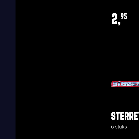
2,
95
STERRE
6 stuks