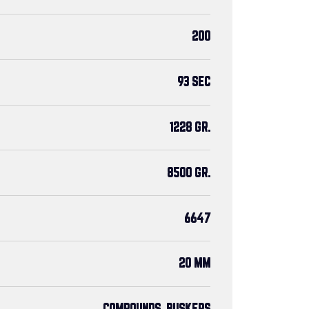
200
93 SEC
1228 GR.
8500 GR.
6647
20 MM