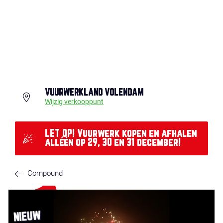
VUURWERKLAND VOLENDAM
Wijzig verkooppunt
LET OP! Vuurwerk kopen en afhalen
alléén op 29, 30 en 31 december!
Compound
NIEUW