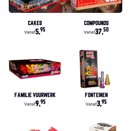
CAKES
COMPOUNDS
95
50
5,
37,
Vanaf
Vanaf
FAMILIE VUURWERK
FONTEINEN
95
95
9,
3,
Vanaf
Vanaf