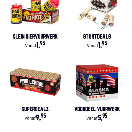
KLEIN SIERVUURWERK
STUNTDEALS
95
95
1,
1,
Vanaf
Vanaf
SUPERDEALZ
VOORDEEL VUURWERK
95
95
9,
5,
Vanaf
Vanaf