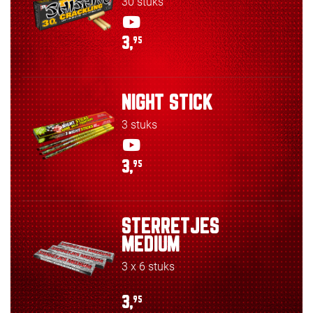
30 stuks
3,
95
NIGHT STICK
3 stuks
3,
95
STERRETJES
MEDIUM
3 x 6 stuks
3,
95