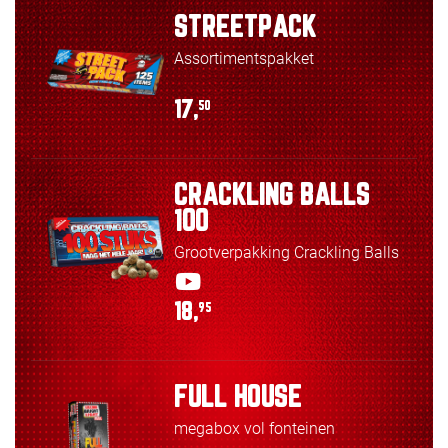
STREETPACK
Assortimentspakket
17,
50
CRACKLING BALLS
100
Grootverpakking Crackling Balls
18,
95
FULL HOUSE
megabox vol fonteinen