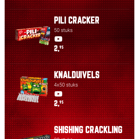
PILI CRACKER
50 stuks
2,
95
KNALDUIVELS
4x50 stuks
2,
95
SHISHING CRACKLING