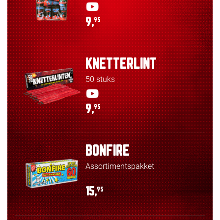
9,
95
KNETTERLINT
50 stuks
9,
95
BONFIRE
Assortimentspakket
15,
95