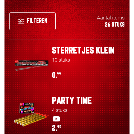
Aantal items
FILTEREN
26 STUKS
STERRETJES KLEIN
10 stuks
0,
99
PARTY TIME
4 stuks
2,
95