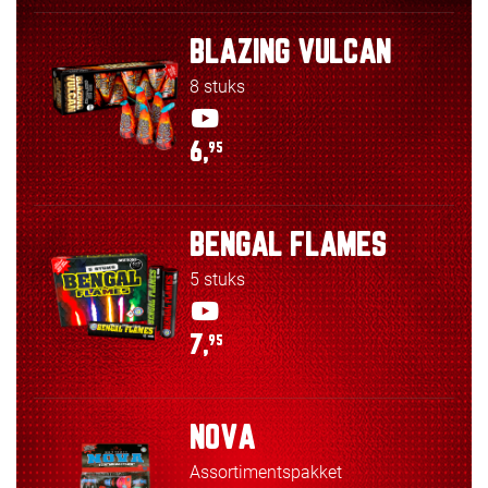
BLAZING VULCAN
8 stuks
6,
95
BENGAL FLAMES
5 stuks
7,
95
NOVA
Assortimentspakket