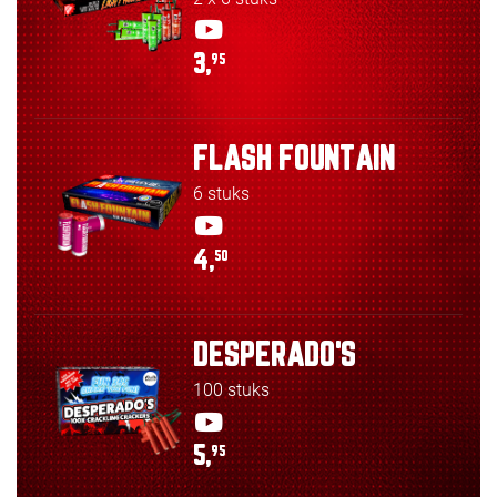
3,
95
FLASH FOUNTAIN
6 stuks
4,
50
DESPERADO'S
100 stuks
5,
95