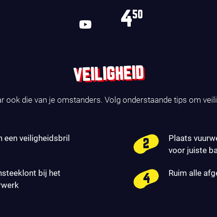
4
50
VEILIGHEID
ar ook die van je omstanders. Volg onderstaande tips om veil
n een veiligheidsbril
Plaats vuurw
voor juiste b
nsteeklont bij het
Ruim alle af
rwerk