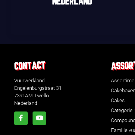
NEDERLAND
ASSOR
CONTACT
Vuurwerkland
Assortime
Engelenburgstraat 31
Cakeboxe
7391AM Twello
Cakes
Nederland
Categorie 
Compoun
Familie vu