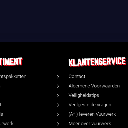
KLANTENSERVICE
TIMENT
ntspakketten
Contact
n
Algemene Voorwaarden
Veiligheidstips
1
Veelgestelde vragen
ds
(Af-) leveren Vuurwerk
urwerk
Meer over vuurwerk