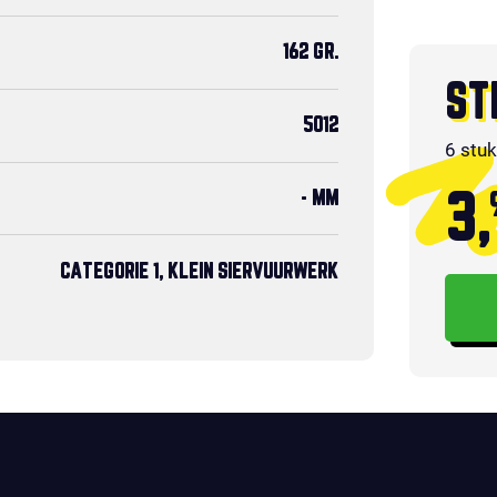
162 GR.
ST
5012
6 stu
- MM
3,
CATEGORIE 1, KLEIN SIERVUURWERK