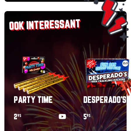
OOK INTERESSANT
PARTY TIME
DESPERADO'S
2
5
95
95