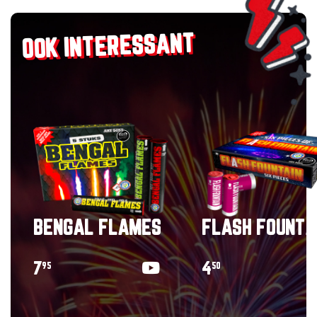
OOK INTERESSANT
BENGAL FLAMES
FLASH FOUNTA
7
4
95
50