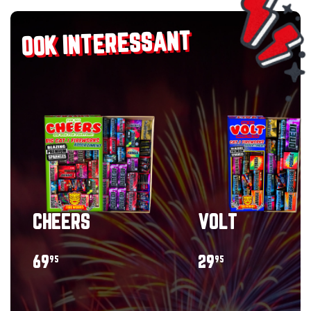
OOK INTERESSANT
CHEERS
VOLT
69
29
95
95