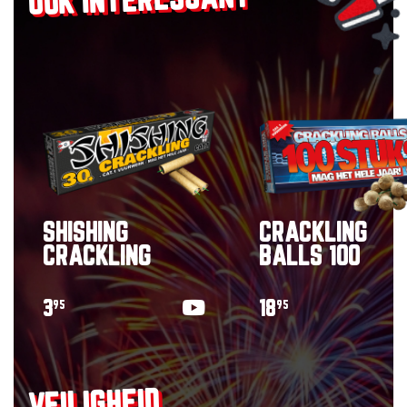
OOK INTERESSANT
SHISHING
CRACKLING
CRACKLING
BALLS 100
3
18
95
95
VEILIGHEID