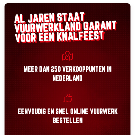
AL JAREN STAAT
GARANT
VUURWERKLAND
VOOR EEN KNALFEEST
MEER DAN
250 VERKOOPPUNTEN
IN
NEDERLAND
EENVOUDIG
EN
SNEL
ONLINE VUURWERK
BESTELLEN