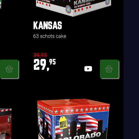
KANSAS
63 schots cake
39,95
29,
95