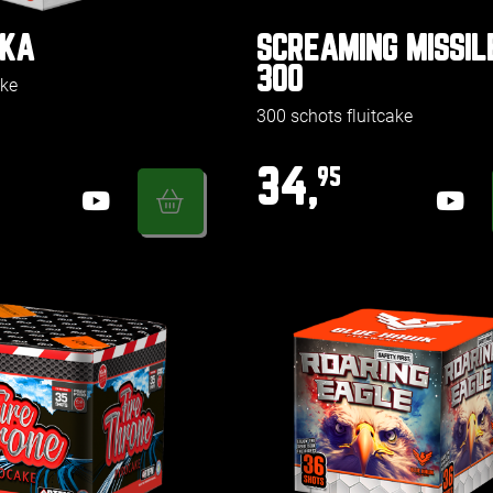
SKA
SCREAMING MISSIL
300
ake
300 schots fluitcake
34,
95