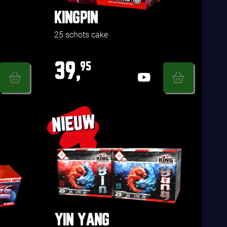
KINGPIN
25 schots cake
39,
95
NIEUW
YIN YANG