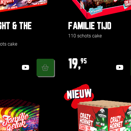
GHT & THE
FAMILIE TIJD
110 schots cake
ots cake
19,
95
NIEUW