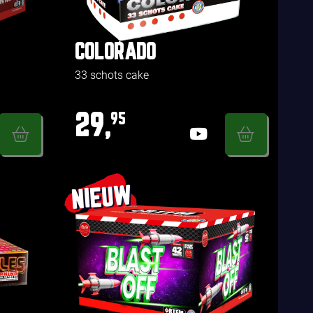
COLORADO
33 schots cake
29,
95
NIEUW