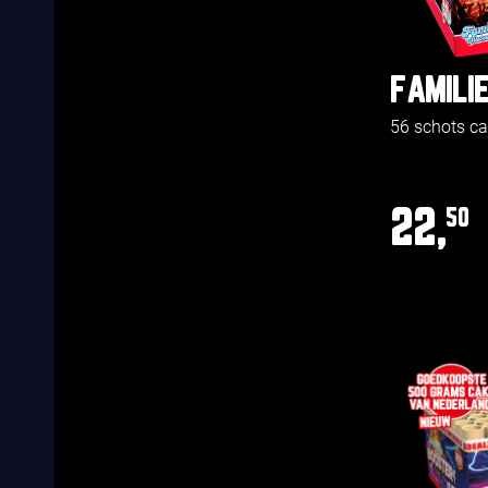
FAMILI
56 schots c
22,
50