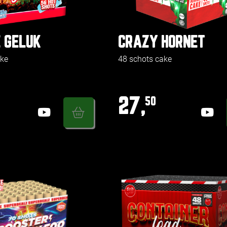
E GELUK
CRAZY HORNET
ake
48 schots cake
27,
50