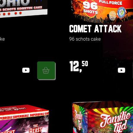
COMET ATTACK
ake
96 schots cake
12,
50