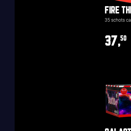
FIRE T
35 schots c
37,
50