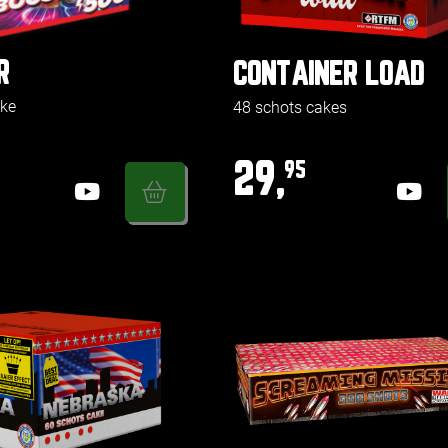
R
CONTAINER LOAD
ake
48 schots cakes
29,
95