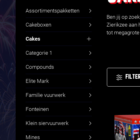
Assortimentspakketten
Ben jij op zoe
Cakeboxen
Zierikzee aan 
tot megagrote 
Cakes
Fluitcakes
Categorie 1
Compounds
FILTE
Elite Mark
Familie vuurwerk
Fonteinen
Klein siervuurwerk
Mines