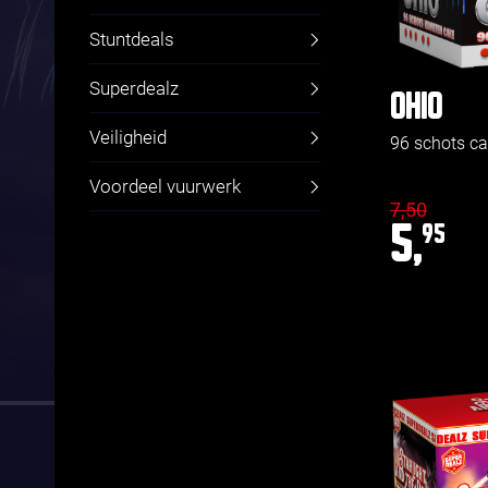
Stuntdeals
Superdealz
OHIO
Veiligheid
96 schots c
Voordeel vuurwerk
7,50
5,
95