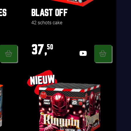
ES
BLAST OFF
42 schots cake
37,
50
NIEUW