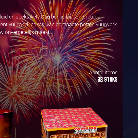
luid en spektakel? Dan ben je bij Centerpoint
timent vuurwerk cakes, van compacte potten vuurwerk
w onvergetelijk maakt.
Aantal items
32 STUKS