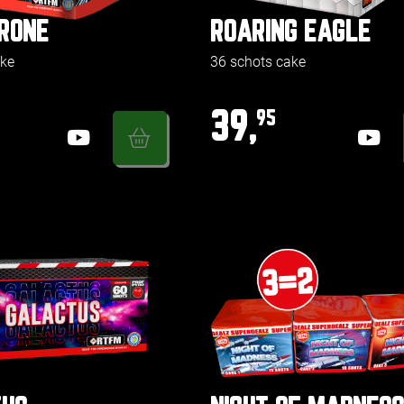
HRONE
ROARING EAGLE
ake
36 schots cake
39,
95