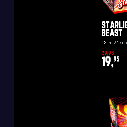
STARLI
BEAST
13 en 24 sch
29,95
19,
95