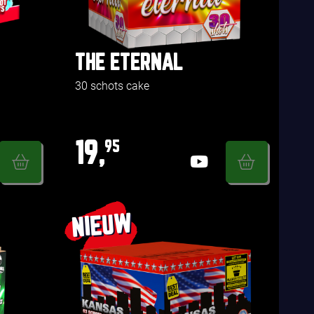
THE ETERNAL
30 schots cake
19,
95
NIEUW