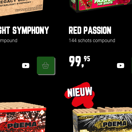
GHT SYMPHONY
RED PASSION
compound
144 schots compound
99,
95
NIEUW