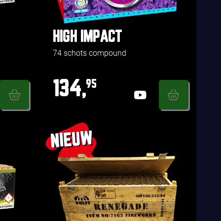
HIGH IMPACT
74 schots compound
134,
95
NIEUW