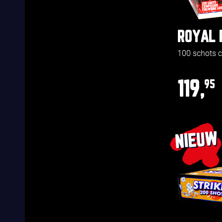
ROYAL 
100 schots
119,
95
NIEUW