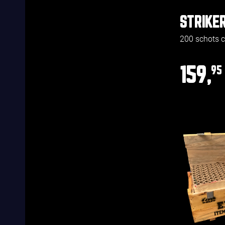
STRIKE
200 schots
159,
95