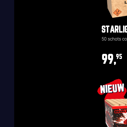
STARLI
50 schots 
99,
95
NIEUW