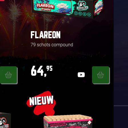
FLAREON
79 schots compound
64,
95
NIEUW