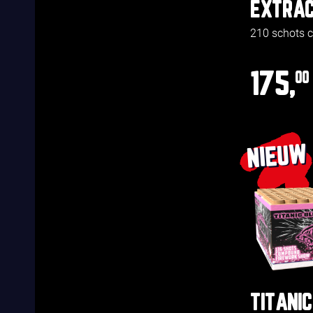
EXTRAC
210 schots
175,
00
NIEUW
TITANIC