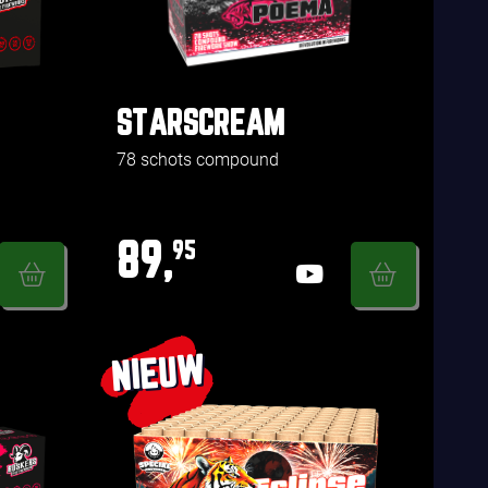
STARSCREAM
78 schots compound
89,
95
NIEUW