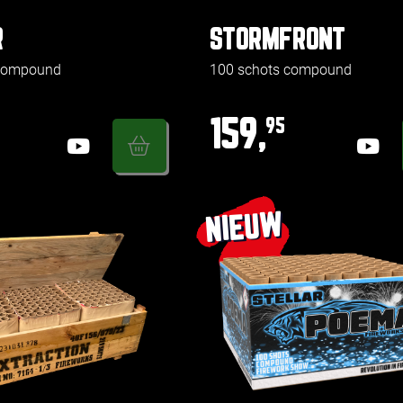
R
STORMFRONT
 compound
100 schots compound
159,
95
NIEUW