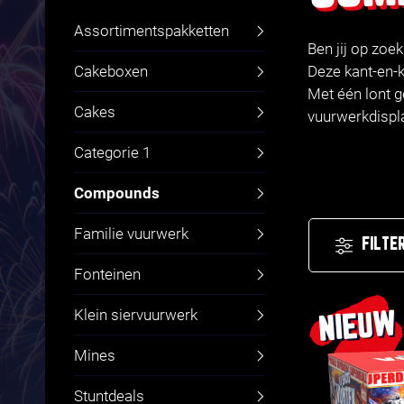
Assortimentspakketten
Ben jij op zoe
Cakeboxen
Deze kant-en-k
Met één lont g
Cakes
vuurwerkdisplay
Categorie 1
Compounds
Familie vuurwerk
FILTE
Fonteinen
Klein siervuurwerk
NIEUW
Mines
Stuntdeals