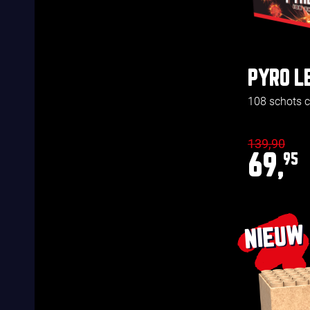
PYRO L
108 schots
139,90
69,
95
NIEUW