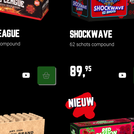
EAGUE
SHOCKWAVE
 compound
62 schots compound
89,
95
NIEUW