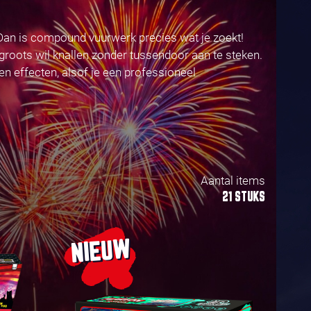
 Dan is compound vuurwerk precies wat je zoekt!
groots wil knallen zonder tussendoor aan te steken.
en effecten, alsof je een professioneel
Aantal items
21 STUKS
NIEUW