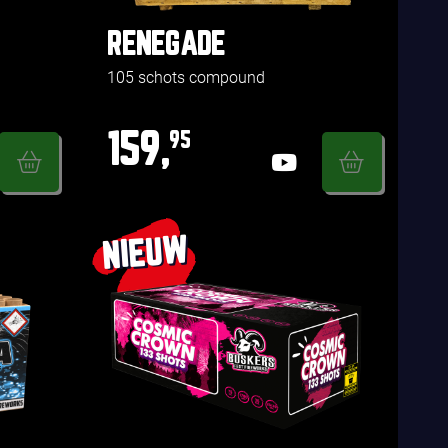
RENEGADE
105 schots compound
159,
95
NIEUW