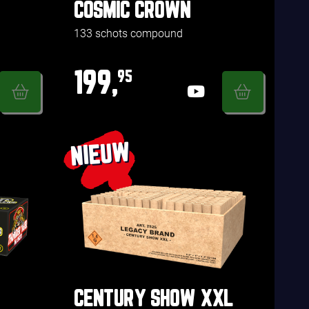
COSMIC CROWN
133 schots compound
199,
95
NIEUW
CENTURY SHOW XXL