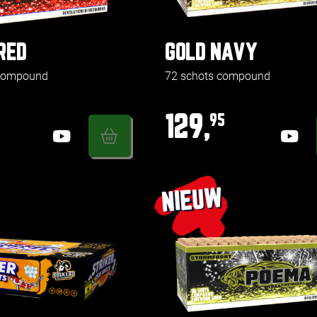
RED
GOLD NAVY
 compound
72 schots compound
129,
95
NIEUW