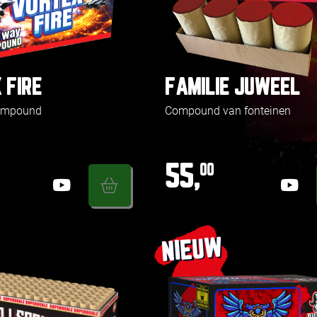
 FIRE
FAMILIE JUWEEL
compound
Compound van fonteinen
55,
00
NIEUW