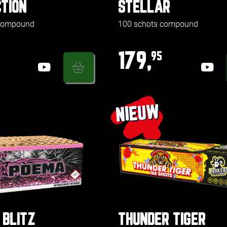
TION
STELLAR
 compound
100 schots compound
179,
95
NIEUW
 BLITZ
THUNDER TIGER