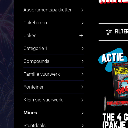
Assortimentspakketten
Cakeboxen
FILTE
Cakes
Fluitcakes
Categorie 1
ACTIE
Compounds
Familie vuurwerk
Fonteinen
Klein siervuurwerk
Mines
THE 4 
(PAKJE
Stuntdeals