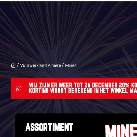
Vuurwerkland Almere
Mines
WIJ ZIJN ER WEER TOT 26 DECEMBER 20% KO
KORTING WORDT BEREKEND IN HET WINKEL M
ASSORTIMENT
MIN