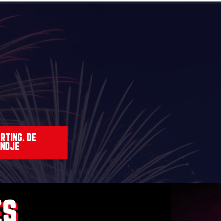
RTING. DE
ANDJE
ES