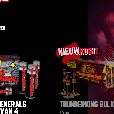
REN
NIEUW
GENERALS
THUNDERKING BUL
 VAN 4
60 stuks