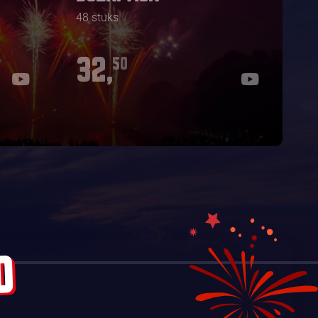
48 stuks
32,
50
D