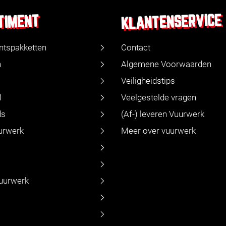
KLANTENSERVICE
TIMENT
ntspakketten
Contact
n
Algemene Voorwaarden
Veiligheidstips
1
Veelgestelde vragen
ds
(Af-) leveren Vuurwerk
urwerk
Meer over vuurwerk
vuurwerk