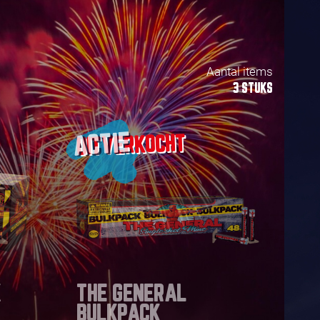
Aantal items
3 STUKS
ACTIE
K
THE GENERAL
BULKPACK