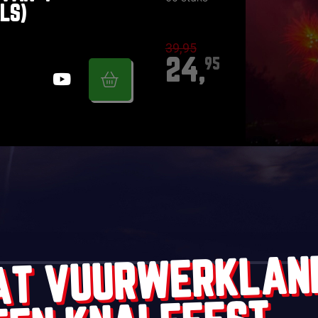
LS)
39,95
24,
95
AT VUURWERKLAN