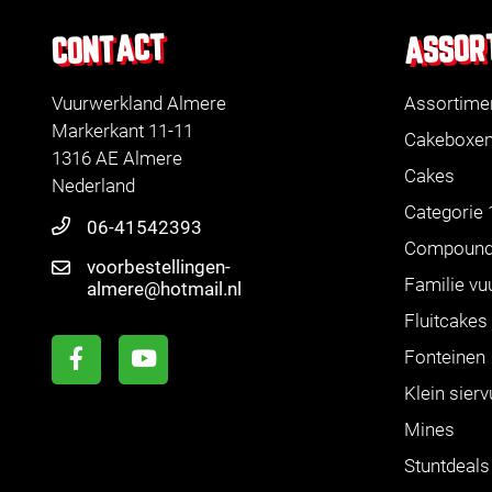
ASSOR
CONTACT
Vuurwerkland Almere
Assortime
Markerkant 11-11
Cakeboxe
1316 AE Almere
Cakes
Nederland
Categorie 
06-41542393
Compoun
voorbestellingen-
Familie vu
almere@hotmail.nl
Fluitcakes
Fonteinen
Klein sier
Mines
Stuntdeals