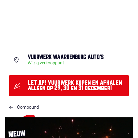
VUURWERK WAARDENBURG AUTO'S
Wijzig verkooppunt
LET OP! Vuurwerk kopen en afhalen
alléén op 29, 30 en 31 december!
Compound
NIEUW