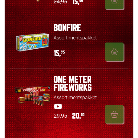
24,95
15,
00
BONFIRE
Assortimentspakket
15,
95
ONE METER
FIREWORKS
Assortimentspakket
29,95
20,
00