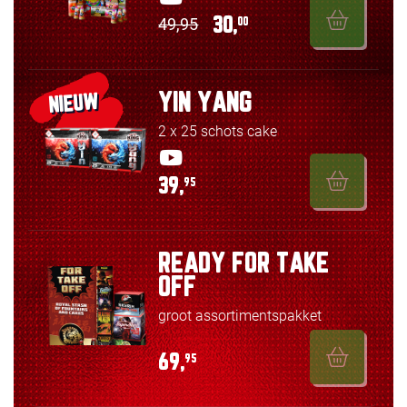
49,95
30,
00
YIN YANG
NIEUW
2 x 25 schots cake
39,
95
READY FOR TAKE
OFF
groot assortimentspakket
69,
95