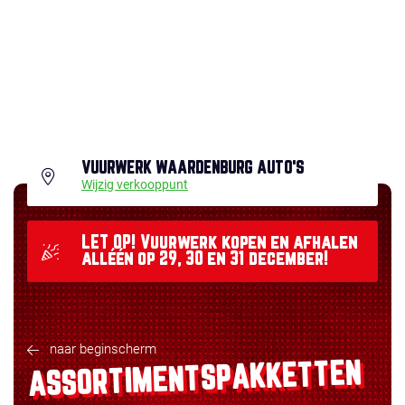
VUURWERK WAARDENBURG AUTO'S
Wijzig verkooppunt
LET OP! Vuurwerk kopen en afhalen
alléén op 29, 30 en 31 december!
naar beginscherm
ASSORTIMENTSPAKKETTEN