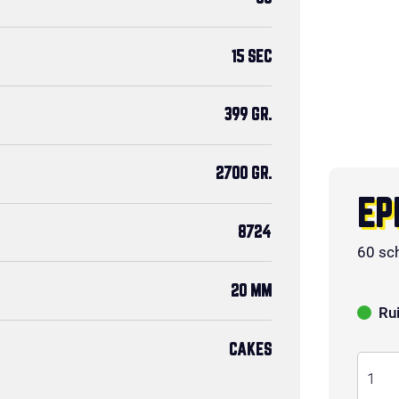
15 SEC
399 GR.
2700 GR.
EP
8724
60 sc
20 MM
Ru
CAKES