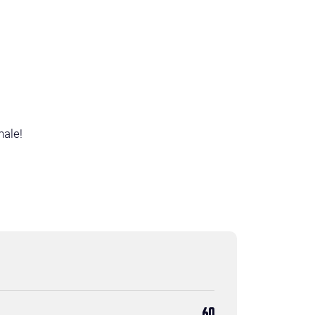
nale!
60