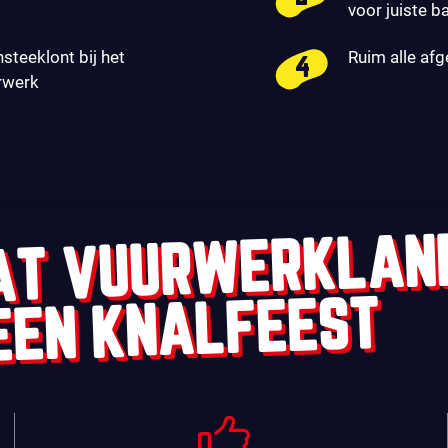
voor juiste b
nsteeklont bij het
Ruim alle af
rwerk
AT VUURWERKLAN
EEN KNALFEEST