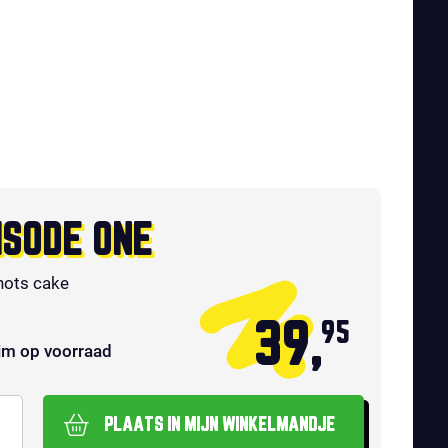
ISODE ONE
hots cake
39,
95
im op voorraad
PLAATS IN MIJN WINKELMANDJE