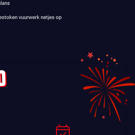
alans
gestoken vuurwerk netjes op
D