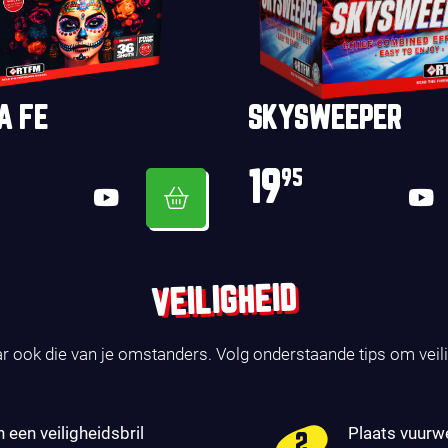
A FE
SKYSWEEPER
19
95
VEILIGHEID
ar ook die van je omstanders. Volg onderstaande tips om veil
n een veiligheidsbril
Plaats vuurw