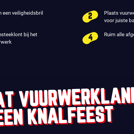
n een veiligheidsbril
Plaats vuurw
voor juiste b
nsteeklont bij het
Ruim alle af
rwerk
AT VUURWERKLAN
EEN KNALFEEST