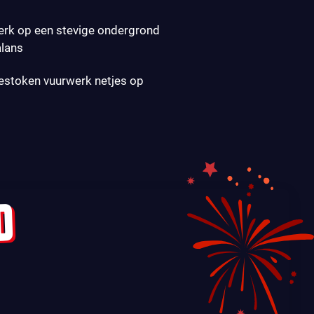
erk op een stevige ondergrond
alans
gestoken vuurwerk netjes op
D