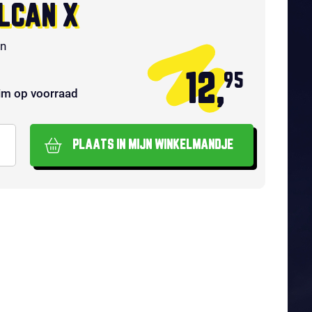
LCAN X
in
12,
95
im op voorraad
PLAATS IN MIJN WINKELMANDJE