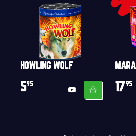
HOWLING WOLF
MARA
5
17
95
95