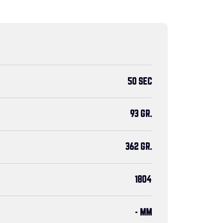
50 SEC
93 GR.
362 GR.
1804
- MM