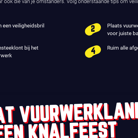
ar ook die van je omstanders. Volg onderstaande tips om veil
n een veiligheidsbril
Plaats vuurw
voor juiste b
nsteeklont bij het
Ruim alle af
rwerk
AT VUURWERKLAN
EEN KNALFEEST