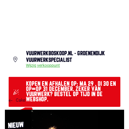
VUURWERKBOSKOOP.NL - GROENENDIJK
VUURWERKSPECIALIST
Wijzig verkooppunt
KOPEN EN AFHALEN OP: MA 29 , DI 30 EN
OP=OP 31 DECEMBER. ZEKER VAN
VUURWERK? BESTEL OP TIJD IN DE
WEBSHOP.
Cake
NIEUW