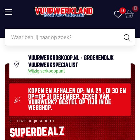
0
0
VUURWERKBOSKOOP.NL - GROENENDIJK
VUURWERKSPECIALIST
Wijzig verkooppunt
KOPEN EN AFHALEN OP: MA 29 , DI 30 EN
OP=OP 31 DECEMBER. ZEKER VAN
VUURWERK? BESTEL OP TIJD IN DE
WEBSHOP.
naar beginscherm
SUPERDEALZ