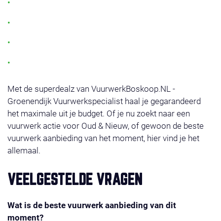
Altijd de laagste prijs voor topkwaliteit vuurwerk
Meer dan 250 afhaalpunten door heel Nederland
100% veilig en gecertificeerd vuurwerk
Regelmatig nieuwe vuurwerk acties en combideals
Met de superdealz van VuurwerkBoskoop.NL -
Groenendijk Vuurwerkspecialist haal je gegarandeerd
het maximale uit je budget. Of je nu zoekt naar een
vuurwerk actie voor Oud & Nieuw, of gewoon de beste
vuurwerk aanbieding van het moment, hier vind je het
allemaal.
VEELGESTELDE VRAGEN
Wat is de beste vuurwerk aanbieding van dit
moment?