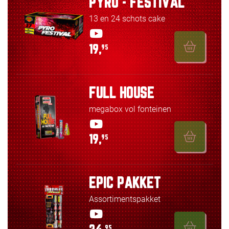
PYRO - FESTIVAL
13 en 24 schots cake
19,
95
FULL HOUSE
megabox vol fonteinen
19,
95
EPIC PAKKET
Assortimentspakket
95