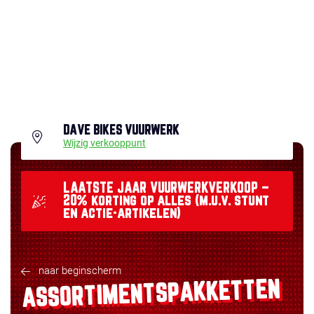
DAVE BIKES VUURWERK
Wijzig verkooppunt
LAATSTE JAAR VUURWERKVERKOOP –
20% korting op alles (m.u.v. stunt
en actie-artikelen)
naar beginscherm
ASSORTIMENTSPAKKETTEN