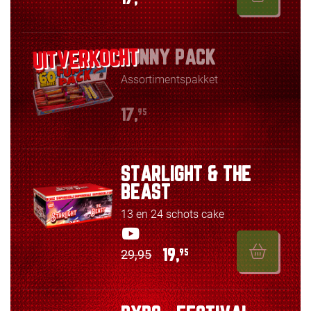
FUNNY PACK
Assortimentspakket
17,
95
STARLIGHT & THE
BEAST
13 en 24 schots cake
29,95
19,
95