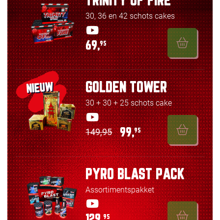
TRINITY OF FIRE
30, 36 en 42 schots cakes
69,
95
GOLDEN TOWER
NIEUW
30 + 30 + 25 schots cake
149,95
99,
95
PYRO BLAST PACK
Assortimentspakket
129,
95