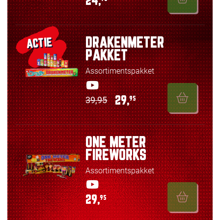
24,
DRAKENMETER
ACTIE
PAKKET
Assortimentspakket
39,95
29,
95
ONE METER
FIREWORKS
Assortimentspakket
29,
95