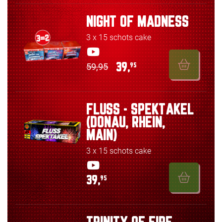
NIGHT OF MADNESS
3 x 15 schots cake
59,95
39,
95
FLUSS - SPEKTAKEL
(DONAU, RHEIN,
MAIN)
3 x 15 schots cake
39,
95