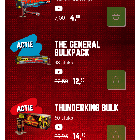
7,50
4,
50
THE GENERAL
ACTIE
BULKPACK
48 stuks
32,50
12,
50
THUNDERKING BULK
ACTIE
60 stuks
39,95
14,
95