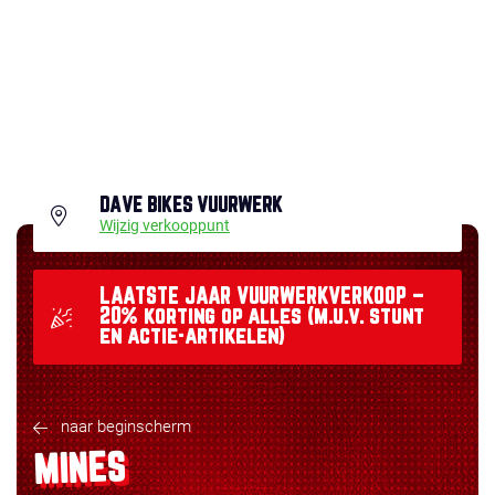
DAVE BIKES VUURWERK
Wijzig verkooppunt
LAATSTE JAAR VUURWERKVERKOOP –
20% korting op alles (m.u.v. stunt
en actie-artikelen)
naar beginscherm
MINES