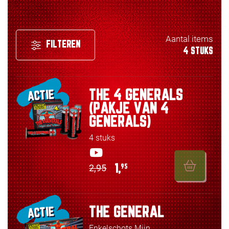
Aantal items
FILTEREN
4 STUKS
THE 4 GENERALS
ACTIE
(PAKJE VAN 4
GENERALS)
4 stuks
2,95
1,
95
THE GENERAL
ACTIE
Enkelschots Mijn