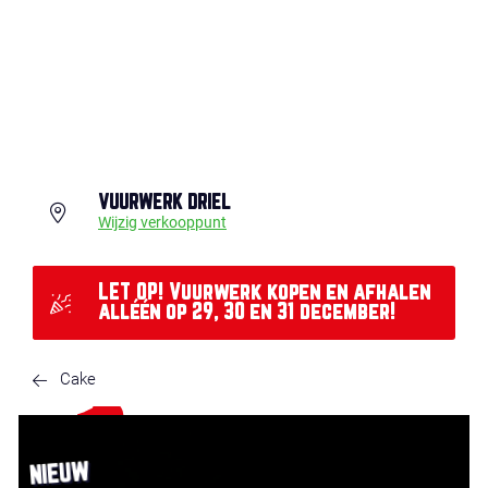
VUURWERK DRIEL
Wijzig verkooppunt
LET OP! Vuurwerk kopen en afhalen
alléén op 29, 30 en 31 december!
Cake
NIEUW